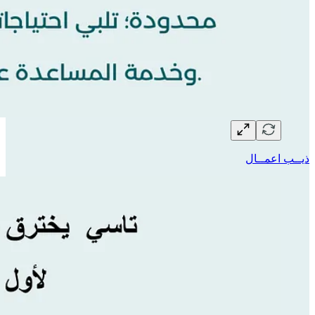
ذيــب اعمــال