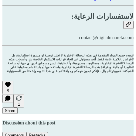
لاستفسارات الرعاية:
contact@digitalmaarefa.com
تنويه: جميع المواد المقدمة في هذه الرسالة الإخبارية لا تعتبر توصية او مشورة استثمارية، بل
لأغراض إعلامية عامة فقط. أنت مسؤول عن اتخاذ قرارات الاستثمار الخاصة بك. وأصحاب هذه
الرسالة/النشرة الإخبارية، وممثلوها، ومديروها، وأعضاؤها، ليس مسجلين لدى أي جهة أو سلطة
تنظيمية أو مالية. وبقراءة هذه الرسالة/النشرة الإخبارية واستخدامها أو باستخدام محتواها على
الشبكة/الكمبيوتر/الجوال، فإنكم تبدون فهمكم وموافقتكم على هذا التنويه وإخلائنا من المسؤولية.
9
1
Share
Discussion about this post
Comments
Restacks