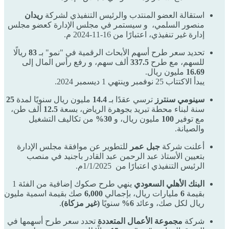
استقالة العضو المنتدب والرئيس التنفيذي لشركة
ريدان
منصور السلمي، و سيستمر في مجلس الإدارة كعضو مجلس
إدارة غير تنفيذي، اعتبارًا من 16-11-2024 م.
تحديد سعر طرح أسهم الأبحاث الرقمية في "نمو" بـ
83
ريالًا
للسهم، مع طرح
337.5
ألف سهم، و رفع رأس المال إلى
16.69
مليون ريال.
يبدأ الاكتتاب 25 نوفمبر وينتهي 1 ديسمبر 2024.
سينومي سنترز
ترسي عقدًا بـ
14.4
مليون ريال سنويًا لمدة
25
سنة لبناء محطة تبريد بجوهرة الرياض، بسعة
12.5
ألف طن،
مع توفير
100
مليون ريال، و
30%
من تكاليف التشغيل
والصيانة.
أعلنت شركة
جبل عمر
للتطوير عن موافقة مجلس الإدارة
بتعيين الأستاذ عبد الرحمن عبد القادر باجنيد في منصب
الرئيس التنفيذي اعتبارًا من 1/1/2025م.
البنك الأهلي السعودي
ينهي طرح صكوك إضافية من الفئة 1
بقيمة
6
مليارات ريال، بإجمالي
6,000
صك بقيمة اسمية مليون
ريال لكل صك، وعائد
6%
سنويًا
(غير مزكاة)
.
شركة
مجموعة الأعمال المتعددة
تحدد سعر طرح أسهمها في