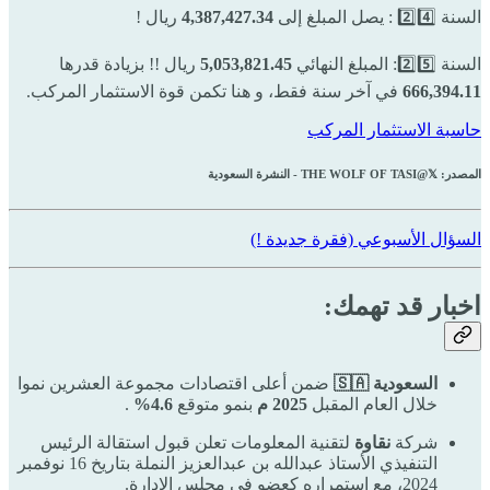
السنة 2️⃣4️⃣ : يصل المبلغ إلى
4,387,427.34
ريال !
السنة 2️⃣5️⃣: المبلغ النهائي
5,053,821.45
ريال !! بزيادة قدرها
666,394.11
في آخر سنة فقط، و هنا تكمن قوة الاستثمار المركب.
حاسبة الاستثمار المركب
المصدر: THE WOLF OF TASI@𝕏 - النشرة السعودية
السؤال الأسبوعي (فقرة جديدة !)
اخبار قد تهمك:
السعودية 🇸🇦
ضمن أعلى اقتصادات مجموعة العشرين نموا
خلال العام المقبل
2025 م
بنمو متوقع
4.6%
.
شركة
نقاوة
لتقنية المعلومات تعلن قبول استقالة الرئيس
التنفيذي الأستاذ عبدالله بن عبدالعزيز النملة بتاريخ 16 نوفمبر
2024، مع استمراره كعضو في مجلس الإدارة.