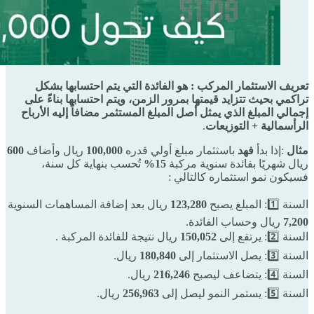
تعريف الاستثمار المركب : هو الفائدة التي يتم احتسابها بشكل
تراكمي بحيث تتزايد قيمتها بمرور الزمن، ويتم احتسابها بناءً على
إجمالي المبلغ الذي يمثل أصل المبلغ المستثمر مضافاً إليه الأرباح
الرأسمالية + التوزيعات
.
مثال
:إذا بدأ
فهد
باستثمار مبلغ أولي قدره
100,000
ريال وأضاف
600
ريال شهريًا بفائدة سنوية مركبة
15%
تُحسب بنهاية كل سنة،
فسيكون نمو استثماره كالتالي :
السنة 1️⃣: المبلغ يصبح
123,280
ريال بعد إضافة المساهمات السنوية
7,200
ريال وحساب الفائدة.
السنة 2️⃣: يرتفع إلى
150,052
ريال نتيجة للفائدة المركبة .
السنة 3️⃣: يصل الاستثمار إلى
180,840
ريال.
السنة 4️⃣: يتضاعف ليصبح
216,246
ريال.
السنة 5️⃣: يستمر النمو ليصل إلى
256,963
ريال.