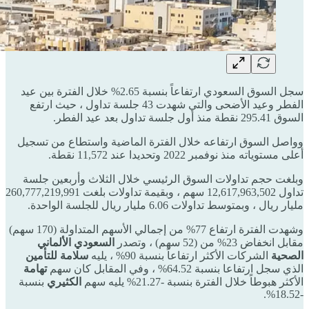
سجل السوق السعودي ارتفاعاً بنسبة 2.65% خلال الفترة بين عيد
الفطر وعيد الأضحى والتي شهدت 43 جلسة تداول ، حيث ارتفع
السوق 295.41 نقطة منذ أول جلسة تداول بعد عيد الفطر.
وواصل السوق ارتفاعه خلال الفترة الماضية واستطاع من تسجيل
أعلى مستوياته منذ نوفمبر 2022 وتحديدا عند 11,572 نقطة.
وبلغت حجم تداولات السوق الرئيسي خلال الثلاث وأربعين جلسة
تداول 12,617,963,502 سهم ، وبقيمة تداولات بلغت 260,777,219,991
مليار ريال ، وبمتوسط تداولات 6.06 مليار ريال للجلسة الواحدة.
وشهدت الفترة ارتفاع 77% من إجمالي الأسهم المتداولة (170 سهم)
مقابل انخفاض 23% من (52 سهم) ، وتصدر
السعودي الألماني
الصحية
الشركات الأكثر ارتفاعاً بنسبة 90% ، يليه
سلامة للتأمين
الذي سجل ارتفاعا بنسبة 64.52% ، وفي المقابل كان سهم
تهامة
الأكثر هبوطاً خلال الفترة بنسبة -21.27% يليه سهم
الكثيري
بنسبة
-18.52%.