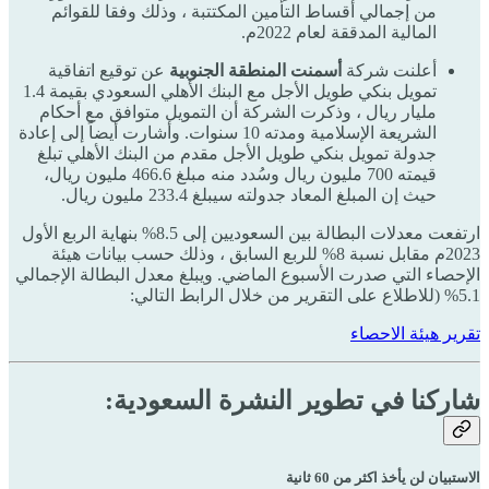
من إجمالي أقساط التأمين المكتتبة ، وذلك وفقا للقوائم
المالية المدققة لعام 2022م.
أعلنت شركة
أسمنت المنطقة الجنوبية
عن توقيع اتفاقية
تمويل بنكي طويل الأجل مع البنك الأهلي السعودي بقيمة 1.4
مليار ريال ، وذكرت الشركة أن التمويل متوافق مع أحكام
الشريعة الإسلامية ومدته 10 سنوات. وأشارت أيضاً إلى إعادة
جدولة تمويل بنكي طويل الأجل مقدم من البنك الأهلي تبلغ
قيمته 700 مليون ريال وسُدد منه مبلغ 466.6 مليون ريال،
حيث إن المبلغ المعاد جدولته سيبلغ 233.4 مليون ريال.
ارتفعت معدلات البطالة بين السعوديين إلى 8.5% بنهاية الربع الأول
2023م مقابل نسبة 8% للربع السابق ، وذلك حسب بيانات هيئة
الإحصاء التي صدرت الأسبوع الماضي. ويبلغ معدل البطالة الإجمالي
5.1% (للاطلاع على التقرير من خلال الرابط التالي:
تقرير هيئة الاحصاء
شاركنا في تطوير النشرة السعودية:
الاستبيان لن يأخذ اكثر من 60 ثانية