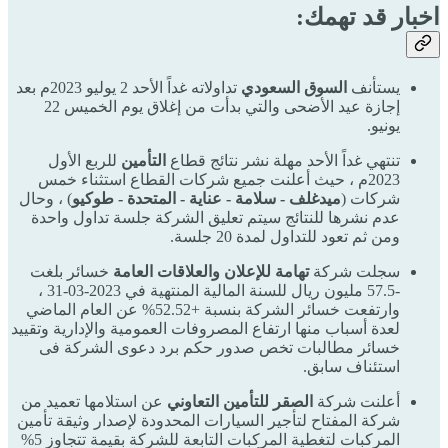
اخبار قد تهمك:
يستأنف
السوق السعودي
تداولاته غداً الأحد 2 يوليو 2023م بعد
إجازة عيد الأضحى والتي بدأت من إغلاق يوم الخميس 22
يونيو.
تنتهي غداً الأحد مهلة نشر نتائج قطاع
التأمين
للربع الأول
2023م ، حيث أعلنت جميع شركات القطاع استثناء خمس
شركات (
ميدغلف - سلامة - عناية - المتحدة - طوكيو
) ، وحال
عدم نشرها للنتائج سيتم تعليق الشركة جلسة تداول واحدة
ومن ثم تعود للتداول لمدة 20 جلسة.
سجلت شركة
تهامة للإعلان والعلاقات العامة
خسائر بلغت
-57.5 مليون ريال للسنة المالية المنتهية في 2023-03-31 ،
وارتفعت خسائر الشركة بنسبة +52.52% عن العام الماضي
لعدة أسباب منها ارتفاع المصروفات العمومية والإدارية وتقييد
خسائر مطالبات تخص صدور حكم برد دعوى الشركة فى
استئناف سابق.
أعلنت شركة
الصقر للتأمين التعاوني
عن استلامها تعميد من
شركة المفتاح لتأجير السيارات المحدودة لإصدار وثيقة تأمين
المركبات لتغطية المركبات التابعة للشركة بقيمة تتجاوز 5%