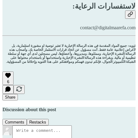
لاستفسارات الرعاية:
contact@digitalmaarefa.com
تنويه: جميع المواد المقدمة في هذه الرسالة الإخبارية لا تعتبر توصية او مشورة استثمارية، بل
لأغراض إعلامية عامة فقط. أنت مسؤول عن اتخاذ قرارات الاستثمار الخاصة بك. وأصحاب هذه
الرسالة/النشرة الإخبارية، وممثلوها، ومديروها، وأعضاؤها، ليس مسجلين لدى أي جهة أو سلطة
تنظيمية أو مالية. وبقراءة هذه الرسالة/النشرة الإخبارية واستخدامها أو باستخدام محتواها على
الشبكة/الكمبيوتر/الجوال، فإنكم تبدون فهمكم وموافقتكم على هذا التنويه وإخلائنا من المسؤولية.
6
Share
Discussion about this post
Comments
Restacks