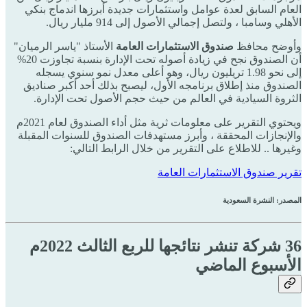
العام السابق لعدة عوامل واستثمارات جديدة أبرزها اندماج بنكي
الأهلي وسامبا ، ولتصل إجمالي الأصول إلى 914 مليار ريال.
وأوضح محافظ
صندوق الاستثمارات العامة
الأستاذ "ياسر الرميان"
أن الصندوق نجح في زيادة أصوله تحت الإدارة بنسبة تجاوزت 20%
إلى نحو 1.98 تريليون ريال، وهو أعلى معدل نمو سنوي يسجله
الصندوق منذ إطلاق برنامجه الأول، ليصبح بذلك أحد أكبر صناديق
الثروة السيادية في العالم من حيث حجم الأصول تحت الإدارة.
ويحتوي التقرير على معلومات ثرية مثل أداء الصندوق لعام 2021م
والإنجازات المحققة ، وأبرز مستهدفات الصندوق للسنوات المقبلة
وغيرها .. للاطلاع على التقرير من خلال الرابط التالي:
تقرير صندوق الاستثمارات العامة
المصدر: النشرة السعودية
36 شركة تنشر نتائجها للربع الثالث 2022م
الأسبوع الماضي