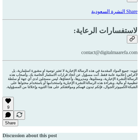
Share النشرة السعودية
لاستفسارات الرعاية:
contact@digitalmaarefa.com
تنويه: جميع المواد المقدمة في هذه الرسالة الإخبارية لا تعتبر توصية او مشورة استثمارية، بل
لأغراض إعلامية عامة فقط. أنت مسؤول عن اتخاذ قرارات الاستثمار الخاصة بك. وأصحاب هذه
الرسالة/النشرة الإخبارية، وممثلوها، ومديروها، وأعضاؤها، ليس مسجلين لدى أي جهة أو سلطة
تنظيمية أو مالية. وبقراءة هذه الرسالة/النشرة الإخبارية واستخدامها أو باستخدام محتواها على
الشبكة/الكمبيوتر/الجوال، فإنكم تبدون فهمكم وموافقتكم على هذا التنويه وإخلائنا من المسؤولية.
9
Share
Discussion about this post