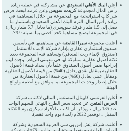
أعلن
البنك الأهلي السعودي
عن مشاركته في عملية زيادة
رأس المال لمجموعة
كريدت سويس
وعن عزمه لبحث فرص
شراكات استراتيجية مع المجموعة من خلال المساهمة في
زيادة رأس المال، التزم البنك الأهلي السعودي باستثمار ما
يصل إلى 1.5 مليار فرنك سويسري (ما يعادل 5.7 مليار ريال)
في المجموعة ليصبح مساهماً كحد أقصى بما نسبته 9.9٪.
أعلنت مجموعة
سيرا القابضة
عن مساهمتها في تأسيس
صندوق استثماري عقاري بإدارة شركة الإنماء للاستثمار
(صندوق الإنماء ريت الفندقي) وتساهم فيه المجموعة بعدد
ثلاثة أصول عقارية مملوكة لها في مدينتي الرياض وجدة ليتم
إدراجها ضمن أصول الصندوق علماً بأن سداد قيمة الأصول
العقارية بمقابل نقدي يعادل (40%) من قيمة الأصول العقارية
ومقابل عيني يعادل (60%) من قيمة الأصول العقارية من
خلال إصدار وحدات للمجموعة بما يتوافق مع أنظمة ولوائح
الهيئة.
أعلن الفرنسي كابيتال المستشار المالي لاكتتاب شركة
العرض المتقن
عن تحديد سعر الطرح النهائي للسهم الواحد
عند 185 ريال ، ويذكر بأن اكتتاب الأفراد سيكون يوم الثلاثاء
المقبل 1 نوفمبر 2022م (لمدة يوم واحد فقط).
أعلنت شركة إتش إس بي سي العربية السعودية وشركة
الرياض المالية بصفتهما مستشارين ماليين لاكتتاب شركة