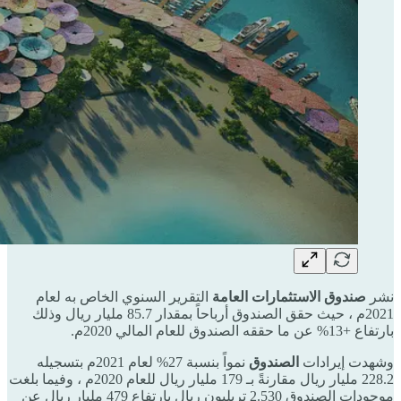
نشر
صندوق الاستثمارات العامة
التقرير السنوي الخاص به لعام
2021م ، حيث حقق الصندوق أرباحاً بمقدار 85.7 مليار ريال وذلك
بارتفاع +13% عن ما حققه الصندوق للعام المالي 2020م.
وشهدت إيرادات
الصندوق
نمواً بنسبة 27% لعام 2021م بتسجيله
228.2 مليار ريال مقارنةً بـ 179 مليار ريال للعام 2020م ، وفيما بلغت
موجودات الصندوق 2.530 تريليون ريال بارتفاع 479 مليار ريال عن