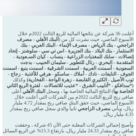
أعلنت 36 شركة عن نتائجها المالية للربع الثالث 2022م خلال
الأسبوع الماضي، حيث نشرت كل من (
البنك الأهلي - مصرف
الراجحي - بنك الرياض - مصرف الإنماء - البنك العربي - بنك
الاستثمار - بنك البلاد - بنك الجزيرة - اس تي سي - سلوشنز - إتحاد
إتصالات - سابك للمغذيات الزراعية - ينساب - كيان السـعودية -
المتقدمة - البحري - رتال للتطوير - سليمان الحبيب - بدجت
السعودية - أسمنت العربية - اسمنت الشرقية - اسمنت ينبع - اسمنت
الجوف - النايفات - نادك - أملاك - ساسكو - هرفي للأغذية - زجاج -
ثوب الأصيل - الكثيري القابضة - زهرة الواحة - الفخارية)
وكذلك
(*سدافكو - *أنابيب الشرق - *عذيب للاتصالات
-
لفترة الربع الثاني
الخاصة بها
) النتائج المالية الخاصة بها ، وسجل
البنك الأهلي
أعلى
صافي ربح للربع الثالث 2022م بين الشركات التي أعلنت خلال
الأسبوع الماضي، حيث حقق البنك صافي ربح بمقدار 4.72 مليار
ريال، ويأتي
مصرف الراجحي
ثانياً والذي سجل صافي ربح بمقدار
4.35 مليار ريال.
وأصبح إجمالي الشركات المعلنة حتى الآن 45 شركة ، وحققت
صافي ربح بمقدار 24.33 مليار ريال، بارتفاع 15.3% عن الربع المماثل