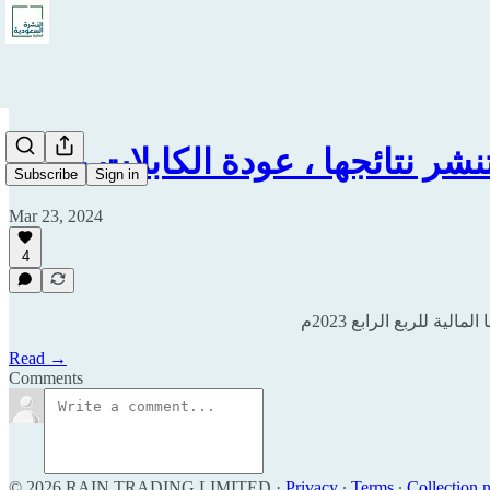
Subscribe
Sign in
Mar 23, 2024
4
Read →
Comments
© 2026 RAIN TRADING LIMITED
·
Privacy
∙
Terms
∙
Collection n