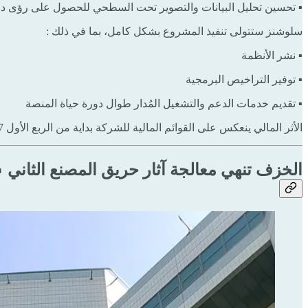
▪ تحسين تحليل البيانات والتصوير تحت السطحي للحصول على رؤى دق
سلوشنز ستتولى تنفيذ المشروع بشكل كامل، بما في ذلك :
▪ نشر الأنظمة
▪ توفير التراخيص البرمجية
▪ تقديم خدمات الدعم والتشغيل المُدار طوال دورة حياة المنصة
الأثر المالي ينعكس على القوائم المالية للشركة بداية من الربع الأول 2027، ويعكس هذا المشروع قدرة سلوشنز على تمكين الابتكار الرقمي وتعزيز نمو الاقتصاد الرقمي في المملكة.
الخزف تنهي معالجة آثار حريق المصنع الثاني 