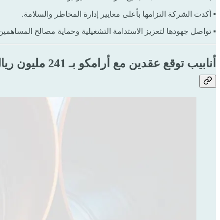
▪ أكدت الشركة التزامها بأعلى معايير إدارة المخاطر والسلامة.
▪ تواصل جهودها لتعزيز الاستدامة التشغيلية وحماية مصالح المساهمين
أنابيب توقع عقدين مع أرامكو بـ 241 مليون ريال 🛠️