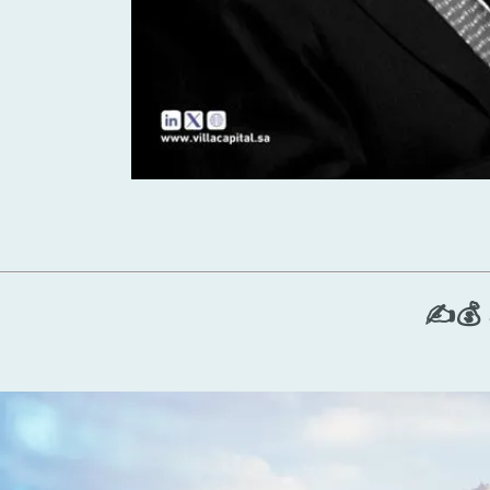
ة 💰✍