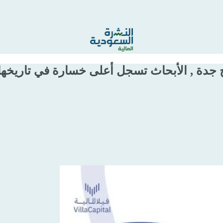
ة , الأبحاث تسجل أعلى خسارة في تاريخها , إرت