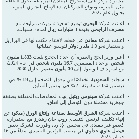
مشترك يركز على استخراج المعادن المرتبطة بتحول الطاقة
مثل الليثيوم، وتتوقع الشركتان بدء الإنتاج التجاري لليثيوم
بحلول عام 2027.
أعلنت شركة
البحري
توقيع اتفاقية تسهيلات مرابحة مع
مصرف الراجحي
بقيمة
3 مليارات ريال
لمدة 5 سنوات.
أعلنت شركة
معادن
عن خطط لافتتاح مكتب لها في البرازيل
واستثمار نحو
1.3 مليار دولار
لتوسيع عملياتها.
أعلن وزير الحج والعمرة أن أعداد الحجاج بلغت
1.833 مليون
شخص
، وأعداد المعتمرين
16.7 مليون شخص
في عام 2024،
مع استهداف الوصول إلى
30 مليون معتمر
بحلول 2030.
سجلت
السعودية
انخفاضًا في معدل التضخم إلى
1.9%
في
ديسمبر 2024، مقارنة بـ
2%
في نوفمبر السابق.
أعلنت شركة
سينومي ريتيل
إنهاء المفاوضات المتعلقة بصفقة
جوهرية محتملة دون التوصل إلى اتفاق.
أعلنت شركة
الشرق الأوسط لصناعة وإنتاج الورق (مبكو)
عن
إنهاء تكليف الرئيس التنفيذي
روب جان ريندرز
مع استمراره
كعضو غير تنفيذي في مجلس الإدارة، وقررت الشركة تعيين
فيصل علوي حداوي
في منصب الرئيس التنفيذي ابتداءً من 16
فبراير 2025.