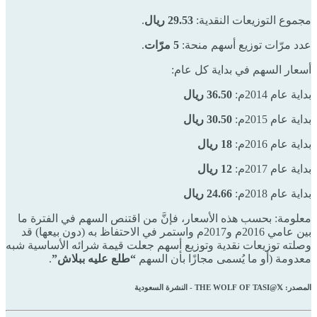
مجموع التوزيعات النقدية:
29.53 ريال
.
عدد مرّات توزيع أسهم منحة:
5 مرّات
.
أسعار السهم في بداية كل عام:
بداية عام 2014م:
36.50 ريال
بداية عام 2015م:
30.50 ريال
بداية عام 2016م:
18 ريال
بداية عام 2017م:
12 ريال
بداية عام 2018م:
24.66 ريال
معلومة: بحسب هذه الأسعار، فإنَّ من اقتنص السهم في الفترة ما
بين عامي 2016م و2017م واستمر في الاحتفاظ به (دون بيعها) قد
وصلته توزيعات نقدية وتوزيع أسهم جعلت قيمة شرائه الأساسية شبه
معدومة (أو ما يُسمى مجازًا بأن السهم
“طلع عليه ببلاش”
.
المصدر: THE WOLF OF TASI@𝕏 - النشرة السعودية