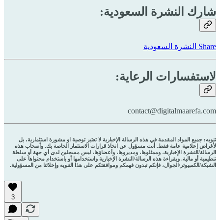
شارك النشرة السعودية:
Share النشرة السعودية
لاستفسارات الرعاية:
contact@digitalmaarefa.com
تنويه: جميع المواد المقدمة في هذه الرسالة الإخبارية لا تعتبر توصية او مشورة استثمارية، بل
لأغراض إعلامية عامة فقط. أنت مسؤول عن اتخاذ قرارات الاستثمار الخاصة بك. وأصحاب هذه
الرسالة/النشرة الإخبارية، وممثلوها، ومديروها، وأعضاؤها، ليس مسجلين لدى أي جهة أو سلطة
تنظيمية أو مالية. وبقراءة هذه الرسالة/النشرة الإخبارية واستخدامها أو باستخدام محتواها على
الشبكة/الكمبيوتر/الجوال، فإنكم تبدون فهمكم وموافقتكم على هذا التنويه وإخلائنا من المسؤولية.
3