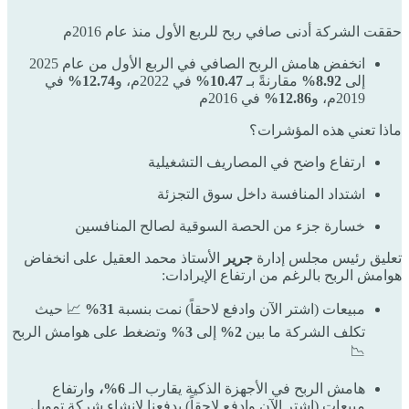
حققت الشركة أدنى صافي ربح للربع الأول منذ عام 2016م
انخفض هامش الربح الصافي في الربع الأول من عام 2025
إلى
8.92%
مقارنةً بـ
10.47%
في 2022م، و
12.74%
في
2019م، و
12.86%
في 2016م
ماذا تعني هذه المؤشرات؟
ارتفاع واضح في المصاريف التشغيلية
اشتداد المنافسة داخل سوق التجزئة
خسارة جزء من الحصة السوقية لصالح المنافسين
تعليق رئيس مجلس إدارة
جرير
الأستاذ محمد العقيل على انخفاض
هوامش الربح بالرغم من ارتفاع الإيرادات:
مبيعات (اشتر الآن وادفع لاحقاً) نمت بنسبة
31%
📈 حيث
تكلف الشركة ما بين
2%
إلى
3%
وتضغط على هوامش الربح
📉
هامش الربح في الأجهزة الذكية يقارب الـ
6%،
وارتفاع
مبيعات (اشتر الآن وادفع لاحقاً) يدفعنا لإنشاء شركة تمويل.