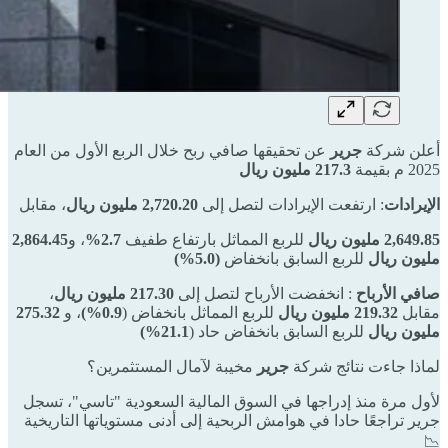
أعلن شركة
جرير
عن تحقيقها صافي ربح خلال الربع الأول من العام
2025 م بقيمة
217.3 مليون ريال
الإيرادات
: ارتفعت الإيرادات لتصل إلى
2,720.20 مليون ريال
، مقابل
2,649.85 مليون ريال
للربع المماثل بارتفاع طفيف
2.7%
، و
2,864.45
مليون ريال
للربع السابق بانخفاض
(5.0%)
صافي الأرباح
: انخفضت الأرباح لتصل إلى
217.30 مليون ريال
،
مقابل
219.32 مليون ريال
للربع المماثل بانخفاض (
0.9%)
، و
275.32
مليون ريال
للربع السابق بانخفاض حاد (
21.1%)
لماذا جاءت نتائج شركة
جرير
مخيبة لآمال المستثمرين؟
لأول مرة منذ إدراجها في السوق المالية السعودية "تاسي"، تسجل
جرير تراجعًا حادا في هوامش الربحية إلى أدنى مستوياتها التاريخية
📉