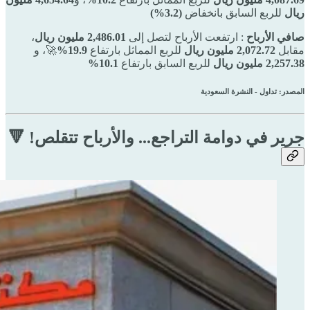
ريال
للربع السابق بانخفاض
(3.2%)
صافي الأرباح
: ارتفعت الأرباح لتصل إلى
2,486.01 مليون ريال
،
مقابل
2,072.72 مليون ريال
للربع المماثل بارتفاع
19.9%
🚀، و
2,257.38 مليون ريال
للربع السابق بارتفاع
10.1%
المصدر: تداول - النشرة السعودية
جرير في دوامة التراجع... والأرباح تتقلص! 🔻