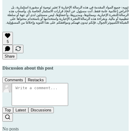
تنويه: جميع المواد المقدمة في هذه الرسالة الإخبارية لا تعتبر توصية او مشورة استثمارية، بل
لأغراض إعلامية عامة فقط. أنت مسؤول عن اتخاذ قرارات الاستثمار الخاصة بك. وأصحاب هذه
الرسالة/النشرة الإخبارية، وممثلوها، ومديروها، وأعضاؤها، ليس مسجلين لدى أي جهة أو سلطة
تنظيمية أو مالية. وبقراءة هذه الرسالة/النشرة الإخبارية واستخدامها أو باستخدام محتواها على
الشبكة/الكمبيوتر/الجوال، فإنكم تبدون فهمكم وموافقتكم على هذا التنويه وإخلائنا من المسؤولية.
5
Share
Discussion about this post
Comments
Restacks
Top
Latest
Discussions
No posts