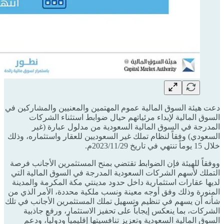
دعت هيئة السوق المالية عموم المهتمين والمعنيين والمشاركين في
السوق المالية لإبداء مرئياتهم حيال ضوابط استثناء الشركات
المدرجة في السوق المالية السعودية من مدلول عبارة (غير
السعودي) وفقاً لنظام تملك غير السعوديين للعقار واستثماره، وذلك
خلال 15 يوماً تنتهي في تاريخ 2023/11/29م.
ووفقاً للهيئة فإن الضوابط تقتضي بمنح المستثمرين الأجانب فرصة
التملك لأسهم الشركات السعودية المدرجة في السوق المالية التي
لديها عقارات استثمارية داخل حدود مدينتي مكة المكرمة والمدينة
المنورة وذلك وفق أوجه معينة ونسب ملكية محددة، الأمر الذي من
شأنه أن يسهم في تنظيم وتسهيل تملك المستثمرين الأجانب في تلك
الشركات، بما ينعكس إيجاباً على تحفيز الاستثمار، ورفع جاذبية
السوق المالية السعودية وتعزيز تنافسيتها إقليمياً ودولياً، ودعم