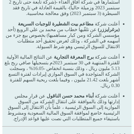
استثمارها في شركة آفاق الغذاء -(شركة تابعة حتى تاريخ 2
سبتمبر 2023 وزميلة حالياً)- بالقيمة العادلة في تاريخ فقد
السيطرة (3 سبتمبر 2023) وفق معالجة محاسبية.
أعلنت شركة
مطاعم بيت الشطيرة للوجبات السريعة
(برغرايززر)
عن تلقّيها خطاب من محمد بن علي الرويغ (أحد
مؤسسي الشركة ومن كبار مساهميها) بخصوص بيع جزء من
أسهمه في الشركة ، وذلك لغرض تحقيق أحد متطلبات
الانتقال للسوق الرئيسي وهو شرط السيولة.
أعلنت شركة
برج المعرفة التجارية
عن النتائج المالية الأولية
للفترة المنتهية في 30 سبتمبر 2023م بتسجيلها صافي ربح بلغ
5.13 مليون ريال ، وذلك بنسبة انخفاض -16.05% ، وسجلت
الشركة المتواجدة في السوق الموازي إيرادات لفترة التسع
أشهر بلغت 21.42 مليون ، وفيما بلغت ربحية السهم للفترة
0.30 ريال.
أعلنت شركة
أبناء محمد حسن الناقول
عن قرار مجلس
إدارتها وذلك بالموافقة على انتقال الشركة من السوق
الموازية إلى السوق الرئيسية ، علماً بأن الانتقال إلى السوق
الرئيسية خاضع لموافقة السوق المالية السعودية ومشروط
باستيفاء جميع المتطلبات التي نصت عليها قواعد الإدراج.