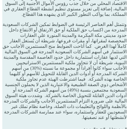
الاقتصاد المحلي من خلال جذب رؤوس الأموال الأجنبية إلى السوق
المالية، إضافة إلى تعزيز مستوى تنظيم أنشطة القطاع العقاري في
المملكة، بما يواكب التطور الكبير الذي يشهده هذا القطاع.
وتتمثل أهم العناصر الرئيسة في الضوابط تمكين الشركات السعودية
المدرجة من اكتساب حق الملكية أو حق الارتفاق أو الانتفاع داخل
حدود مدينتي مكة المكرمة والمدينة المنورة على العقارات
المخصصة لمقراتها، أو مقرات فروعها، شريطة أن يُستغل العقار
كاملاً لهذا الغرض. كما أتاحت الضوابط منح المستثمرين الأجانب حق
الاستثمار في أسهم الشركات السعودية المدرجة في السوق المالية
التي لديها عقارات استثمارية داخل حدود العاصمة المقدسة والمدينة
النبوية، شريطة أن لا تتجاوز ملكية المستثمرين الاستراتيجيين
الأجانب سواء كانوا أفراداً أو مجموعة ما نسبته (%30) من أسهم
الشركة المدرجة أو أدوات الدين القابلة للتحويل للأسهم أو كليهما
الخاصة بهذه الشركة. فيما اشترطت الهيئة عدم تجاوز ملكية
الأشخاص ذوي الصفة الطبيعية والاعتبارية الذين لا يحملون الجنسية
السعودية مجتمعين بنسبة (%49) من أسهم الشركة المدرجة أو
أدوات الدين القابلة للتحويل الخاصة بالشركة. وشددت هيئة السوق
المالية على ضرورة التزام المستثمرين الأجانب والشركات المدرجة
بالأنظمة واللوائح والتعليمات ذات الصلة، وخاصة نظام تملك غير
السعوديين للعقار واستثماره، سواء عند ممارسة الشركات المدرجة
لأنشطتها أو عند تصفيتها.