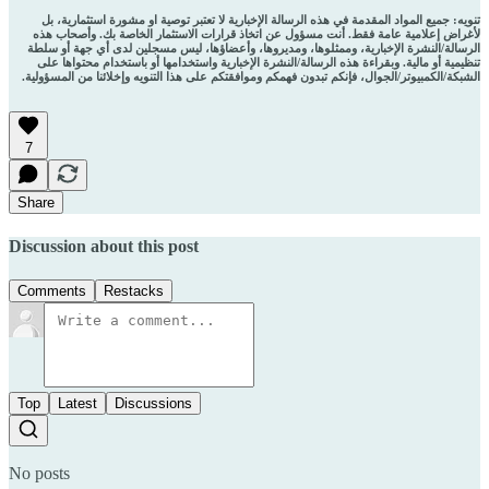
تنويه: جميع المواد المقدمة في هذه الرسالة الإخبارية لا تعتبر توصية او مشورة استثمارية، بل
لأغراض إعلامية عامة فقط. أنت مسؤول عن اتخاذ قرارات الاستثمار الخاصة بك. وأصحاب هذه
الرسالة/النشرة الإخبارية، وممثلوها، ومديروها، وأعضاؤها، ليس مسجلين لدى أي جهة أو سلطة
تنظيمية أو مالية. وبقراءة هذه الرسالة/النشرة الإخبارية واستخدامها أو باستخدام محتواها على
الشبكة/الكمبيوتر/الجوال، فإنكم تبدون فهمكم وموافقتكم على هذا التنويه وإخلائنا من المسؤولية.
7
Share
Discussion about this post
Comments
Restacks
Top
Latest
Discussions
No posts