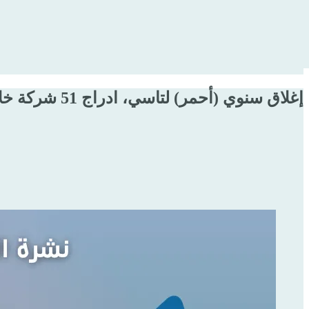
إغلاق سنوي (أحمر) لتاسي، ادراج 51 شركة خلال عام 2022، الهيئة توافق على ادراج 13 شركة الاسبوع الماضي