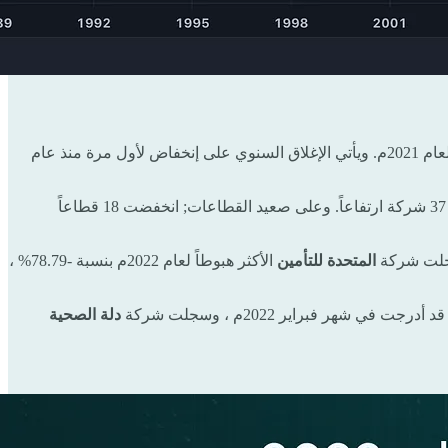
عام 2022م بهبوط -7.21% ، وخاسراً -803.25 نقطة ومغلقاً عند مستويات 10,478.46 مقارنة بإغلاق 11281.71 لعام 2021م. ويأتي الإغلاق السنوي على إنخفاض لأول مرة منذ عام
ويُعد عام 2022م سيئاً لغالبية الشركات والقطاعات بالسوق ، حيث سجلت 168 شركة انخفاضاً مقارنة بإغلاقاتها للعام الماضي ، وبينما سجلت 37 شركة ارتفاعاً. وعلى صعيد القطاعات; انخفضت 18 قطاعاً
المتحدة للتأمين
الأكثر هبوطاً لعام 2022م بنسبة -78.79% ،
دلة الصحية