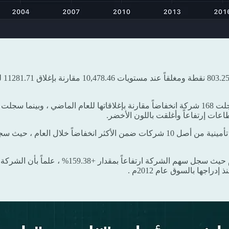
عاً بمقدار +159.38% ، علماً بأن الشركة قد أدرجت في شهر فبراير 2022م ، وسجلت شركة